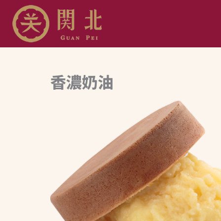
跳
至
主
要
香濃奶油
內
容