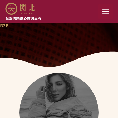
跳
至
主
B2B
要
內
容